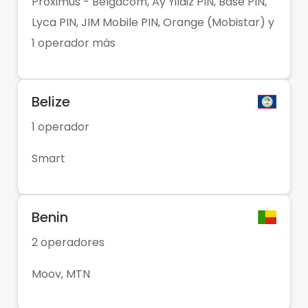
Proximus - Belgacom, Ay Yildiz PIN, Base PIN,
Lyca PIN, JIM Mobile PIN, Orange (Mobistar) y
1 operador más
Belize
1 operador
Smart
Benin
2 operadores
Moov, MTN