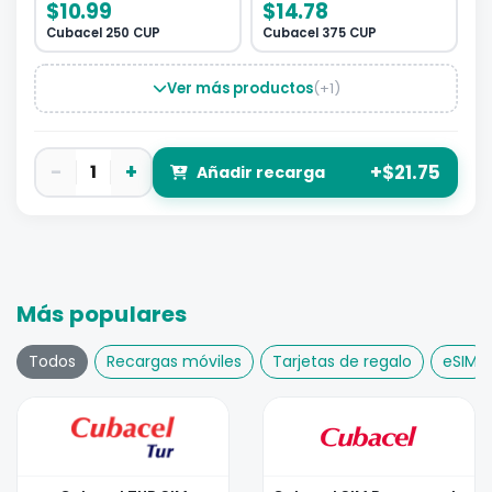
$10.99
$14.78
Cubacel 250 CUP
Cubacel 375 CUP
Ver más productos
(+1)
−
+
1
+$21.75
Añadir recarga
Más populares
Todos
Recargas móviles
Tarjetas de regalo
eSIM