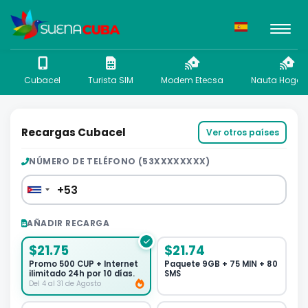
Cubacel
Turista SIM
Modem Etecsa
Nauta Hogar 
Recargas Cubacel
Ver otros países
NÚMERO DE TELÉFONO (53XXXXXXXX)
AÑADIR RECARGA
$21.75
$21.74
Promo 500 CUP + Internet
Paquete 9GB + 75 MIN + 80
ilimitado 24h por 10 días.
SMS
Del 4 al 31 de Agosto